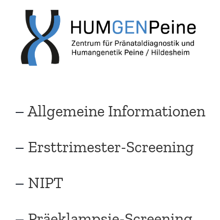
Zum
Inhalt
springen
–
Allgemeine Informationen
–
Ersttrimester-Screening
–
NIPT
–
Präeklampsie-Screening